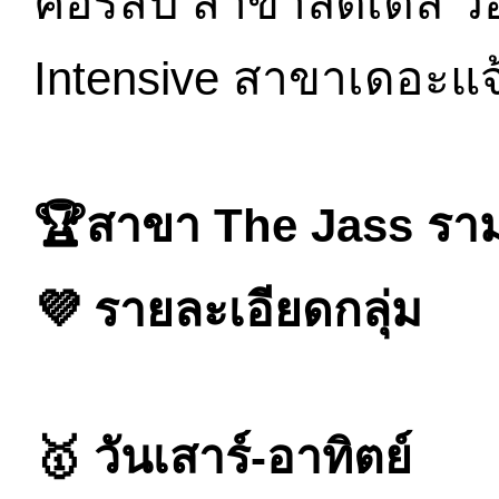
คอร์สปี สาขาลิตเติ้ล 
Intensive สาขาเดอะแจ้
🏆สาขา The Jass รา
💜 รายละเอียดกลุ่ม
🥇 วันเสาร์-อาทิตย์